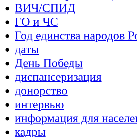
ВИЧ/СПИД
ГО и ЧС
Год единства народов Р
даты
День Победы
диспансеризация
донорство
интервью
информация для населе
кадры