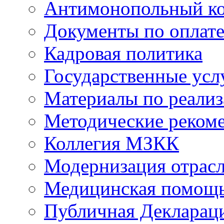
Антимонопольный к
Документы по оплате
Кадровая политика
Государственные усл
Материалы по реали
Методические реком
Коллегия МЗКК
Модернизация отрасл
Медицинская помощ
Публичная Деклараци