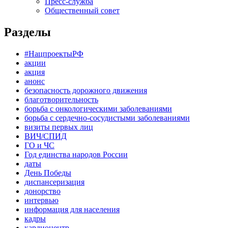
Пресс-служба
Общественный совет
Разделы
#НацпроектыРФ
акции
акция
анонс
безопасность дорожного движения
благотворительность
борьба с онкологическими заболеваниями
борьба с сердечно-сосудистыми заболеваниями
визиты первых лиц
ВИЧ/СПИД
ГО и ЧС
Год единства народов России
даты
День Победы
диспансеризация
донорство
интервью
информация для населения
кадры
кардиоцентр