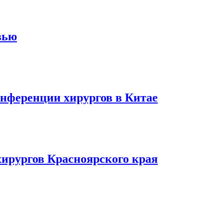
вью
онференции хирургов в Китае
хирургов Красноярского края