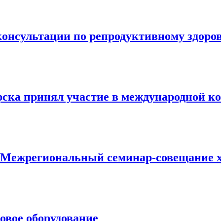
консультации по репродуктивному здоро
рска принял участие в международной к
ь: Межрегиональный семинар-совещание 
овое оборудование