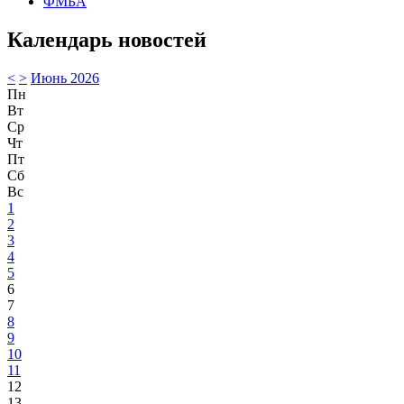
ФМБА
Календарь новостей
<
>
Июнь 2026
Пн
Вт
Ср
Чт
Пт
Сб
Вс
1
2
3
4
5
6
7
8
9
10
11
12
13