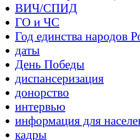
ВИЧ/СПИД
ГО и ЧС
Год единства народов Р
даты
День Победы
диспансеризация
донорство
интервью
информация для населе
кадры