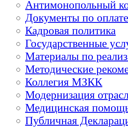
Антимонопольный к
Документы по оплате
Кадровая политика
Государственные усл
Материалы по реали
Методические реком
Коллегия МЗКК
Модернизация отрасл
Медицинская помощ
Публичная Деклараци