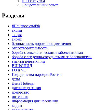
Пресс-служба
Общественный совет
Разделы
#НацпроектыРФ
акции
акция
анонс
безопасность дорожного движения
благотворительность
борьба с онкологическими заболеваниями
борьба с сердечно-сосудистыми заболеваниями
визиты первых лиц
ВИЧ/СПИД
ГО и ЧС
Год единства народов России
даты
День Победы
диспансеризация
донорство
интервью
информация для населения
кадры
кардиоцентр