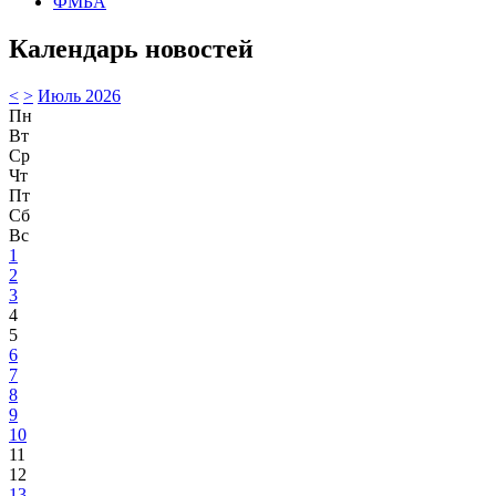
ФМБА
Календарь новостей
<
>
Июль 2026
Пн
Вт
Ср
Чт
Пт
Сб
Вс
1
2
3
4
5
6
7
8
9
10
11
12
13