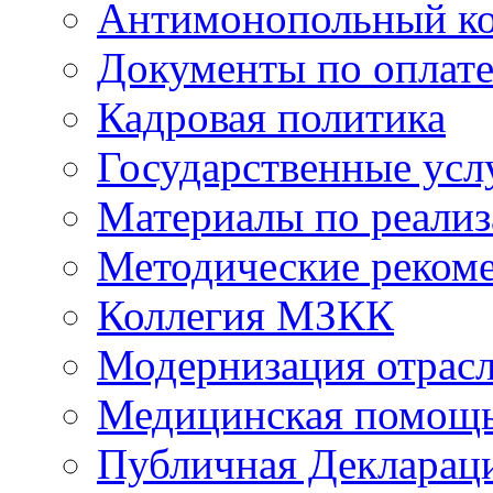
Антимонопольный к
Документы по оплате
Кадровая политика
Государственные усл
Материалы по реали
Методические реком
Коллегия МЗКК
Модернизация отрасл
Медицинская помощ
Публичная Деклараци