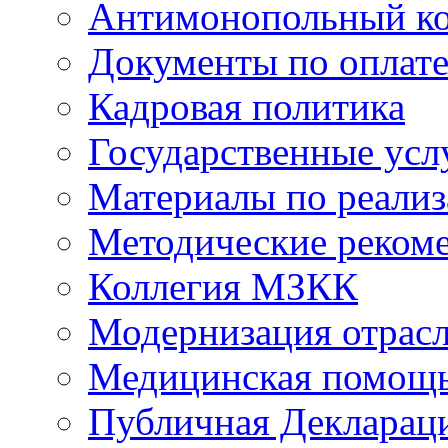
Антимонопольный к
Документы по оплате
Кадровая политика
Государственные усл
Материалы по реали
Методические реком
Коллегия МЗКК
Модернизация отрасл
Медицинская помощ
Публичная Деклараци