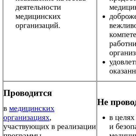
деятельности
медицин
медицинских
доброже
организаций.
вежливо
компет
работн
организ
удовлет
оказан
Проводится
Не прово
в
медицинских
организациях
,
в целях
участвующих в реализации
и безоп
программы
медици