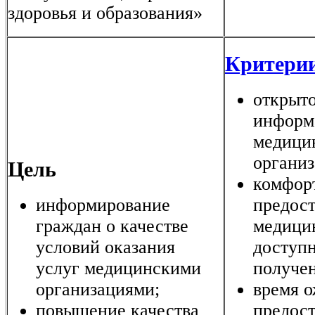
здоровья и образования»
Критерии
открыто
информ
медици
органи
Цель
комфор
информирование
предос
граждан о качестве
медици
условий оказания
доступн
услуг медицинскими
получен
организациями;
время 
повышение качества
предос