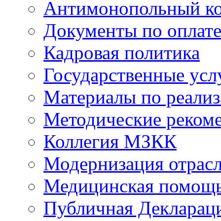
Антимонопольный к
Документы по оплате
Кадровая политика
Государственные усл
Материалы по реали
Методические реком
Коллегия МЗКК
Модернизация отрасл
Медицинская помощ
Публичная Деклараци