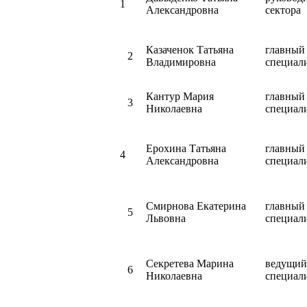
1
Александровна
сектора
Казаченок Татьяна
главный
2
Владимировна
специал
Кантур Мария
главный
3
Николаевна
специал
Ерохина Татьяна
главный
4
Александровна
специал
Смирнова Екатерина
главный
5
Львовна
специал
Секретева Марина
ведущий
6
Николаевна
специал