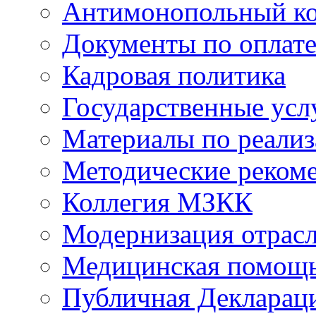
Антимонопольный к
Документы по оплате
Кадровая политика
Государственные усл
Материалы по реали
Методические реком
Коллегия МЗКК
Модернизация отрасл
Медицинская помощ
Публичная Деклараци