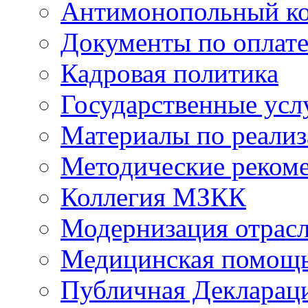
Антимонопольный к
Документы по оплате
Кадровая политика
Государственные усл
Материалы по реали
Методические реком
Коллегия МЗКК
Модернизация отрасл
Медицинская помощ
Публичная Деклараци