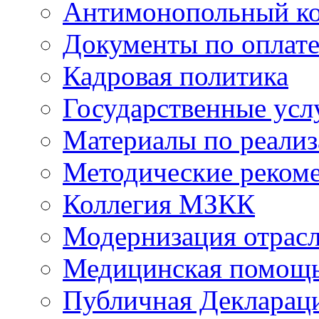
Антимонопольный к
Документы по оплате
Кадровая политика
Государственные усл
Материалы по реали
Методические реком
Коллегия МЗКК
Модернизация отрасл
Медицинская помощ
Публичная Деклараци