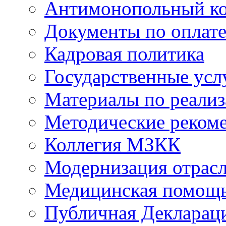
Антимонопольный к
Документы по оплате
Кадровая политика
Государственные усл
Материалы по реали
Методические реком
Коллегия МЗКК
Модернизация отрасл
Медицинская помощ
Публичная Деклараци