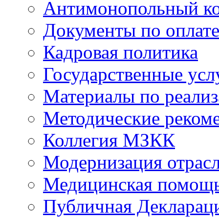
Антимонопольный к
Документы по оплате
Кадровая политика
Государственные усл
Материалы по реали
Методические реком
Коллегия МЗКК
Модернизация отрасл
Медицинская помощ
Публичная Деклараци