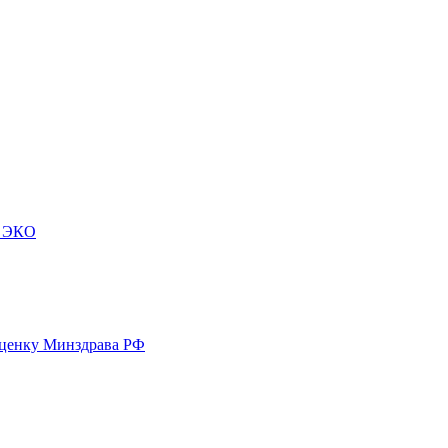
м ЭКО
оценку Минздрава РФ