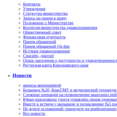
Контакты
Учреждения
Структура министерства
Запись на прием к врачу
Положение о Министерстве
Коллегия министерства здравоохранения
Общественный совет
Финансовая отчетность
Прием обращений
Прием обращений On-line
История здравоохранения
Спасибо, доктор!
Опрос населения о доступности и удовлетворенно
Ресурсная карта Красноярского края
Новости
анонсы мероприятий
Больница №20, КрасГМУ и медицинский техникум –
Сложные операции на позвоночнике выполнил не
Юные красноярцы учатся управлять своим здоровь
Вместе к встрече с малышом: в поликлинике №5 пр
Не ждите осложнений: приходите на реабилитацию
Все новости