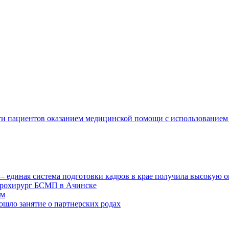
сти пациентов оказанием медицинской помощи с использование
 единая система подготовки кадров в крае получила высокую 
йрохирург БСМП в Ачинске
ем
ошло занятие о партнерских родах