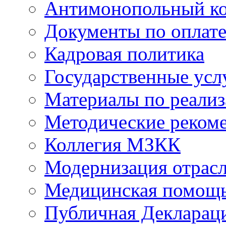
Антимонопольный к
Документы по оплате
Кадровая политика
Государственные усл
Материалы по реали
Методические реком
Коллегия МЗКК
Модернизация отрасл
Медицинская помощ
Публичная Деклараци