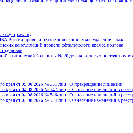
сти пациентов оказанием медицинской помощи с использование
благоустройству
БА России провели редкое эндоскопическое удаление грыж
инских консультаций провели офтальмологи края за полгода
о здоровье
ной клинической больницы № 20 договорились о постоянном в
го края от 05.08.2026 № 551-лиц "О прекращении лицензии"
го края от 04.08.2026 № 547-лиц "О внесение изменений в реес
го края от 04.08.2026 № 546-лиц "О внесение изменений в реес
го края от 03.08.2026 № 544-лиц "О внесение изменений в реес