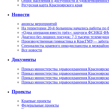
Опрос населения о доступности и удовлетворенно
Ресурсная карта Красноярского края
Новости
анонсы мероприятий
На территории 20-й больницы начались работы по 
«Одна операция вместо трёх»: хирурги ФСНКЦ ФМ
Диагноз без лишних поездок: 7,3 тысячи телемедиц
Производственная гимнастика в КрасГМУ— забота 
Специалисты краевого онкодиспансера и межрайон
Все новости
Документы
Приказ министерства здравоохранения Красноярско
Приказ министерства здравоохранения Красноярско
Приказ министерства здравоохранения Красноярско
Приказ министерства здравоохранения Красноярско
Проекты
Краевые проекты
Федеральные проекты