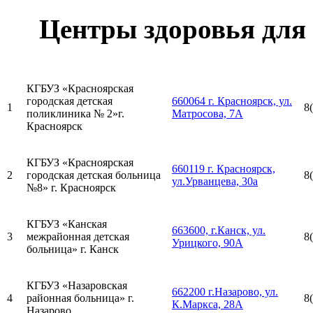
Центры здоровья для 
КГБУЗ «Красноярская
городская детская
660064 г. Красноярск, ул.
1
8
поликлиника № 2»г.
Матросова, 7А
Красноярск
КГБУЗ «Красноярская
660119 г. Красноярск,
2
городская детская больница
8
ул.Урванцева, 30а
№8» г. Красноярск
КГБУЗ «Канская
663600, г.Канск, ул.
3
межрайонная детская
8
Урицкого, 90А
больница» г. Канск
КГБУЗ «Назаровская
662200 г.Назарово, ул.
4
районная больница» г.
8
К.Маркса, 28А
Назарово