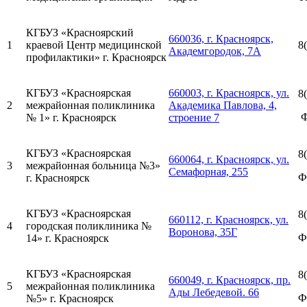
КГБУЗ «Красноярский
660036, г. Красноярск,
1
краевой Центр медицинской
8
Академгородок, 7А
профилактики» г. Красноярск
КГБУЗ «Красноярская
660003, г. Красноярск, ул.
8
2
межрайонная поликлиника
Академика Павлова, 4,
Ф
№ 1» г. Красноярск
строение 7
КГБУЗ «Красноярская
8
660064, г. Красноярск, ул.
3
межрайонная больница №3»
Семафорная, 255
Ф
г. Красноярск
КГБУЗ «Красноярская
8
660112, г. Красноярск, ул.
4
городская поликлиника №
Воронова, 35Г
Ф
14» г. Красноярск
КГБУЗ «Красноярская
8
660049, г. Красноярск, пр.
5
межрайонная поликлиника
Ады Лебедевой. 66
Ф
№5» г. Красноярск