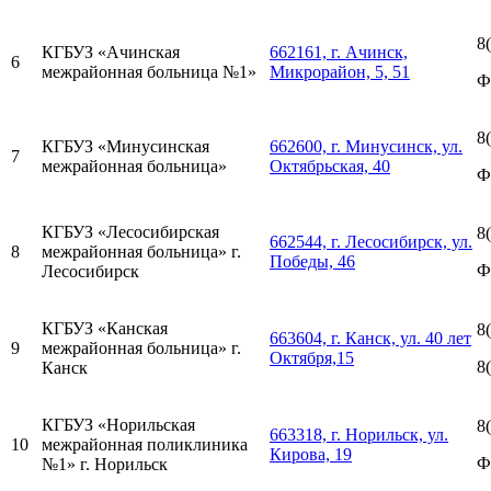
8
КГБУЗ «Ачинская
662161, г. Ачинск,
6
межрайонная больница №1»
Микрорайон, 5, 51
Ф
8
КГБУЗ «Минусинская
662600, г. Минусинск, ул.
7
межрайонная больница»
Октябрьская, 40
Ф
КГБУЗ «Лесосибирская
8
662544, г. Лесосибирск, ул.
8
межрайонная больница» г.
Победы, 46
Ф
Лесосибирск
КГБУЗ «Канская
8
663604, г. Канск, ул. 40 лет
9
межрайонная больница» г.
Октября,15
8
Канск
КГБУЗ «Норильская
8
663318, г. Норильск, ул.
10
межрайонная поликлиника
Кирова, 19
Ф
№1» г. Норильск