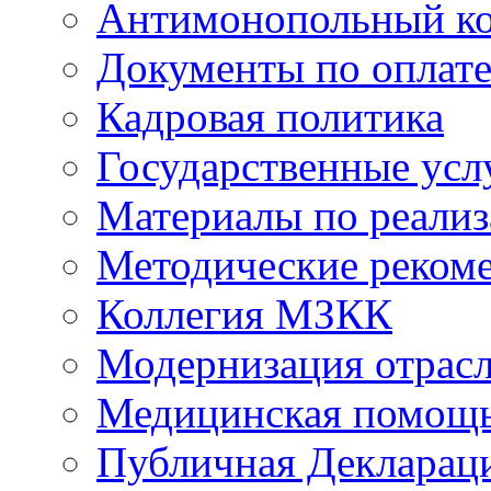
Антимонопольный к
Документы по оплате
Кадровая политика
Государственные усл
Материалы по реали
Методические реком
Коллегия МЗКК
Модернизация отрасл
Медицинская помощ
Публичная Деклараци