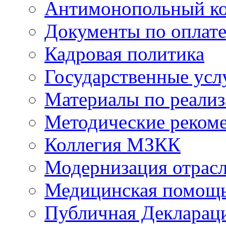
Антимонопольный к
Документы по оплате
Кадровая политика
Государственные усл
Материалы по реали
Методические реком
Коллегия МЗКК
Модернизация отрасл
Медицинская помощ
Публичная Деклараци