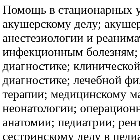
Помощь в стационарных у
акушерскому делу; акушер
анестезиологии и реанима
инфекционным болезням; 
диагностике; клиническо
диагностике; лечебной фи
терапии; медицинскому ма
неонатологии; операционн
анатомии; педиатрии; рен
сестринскому делу в педи