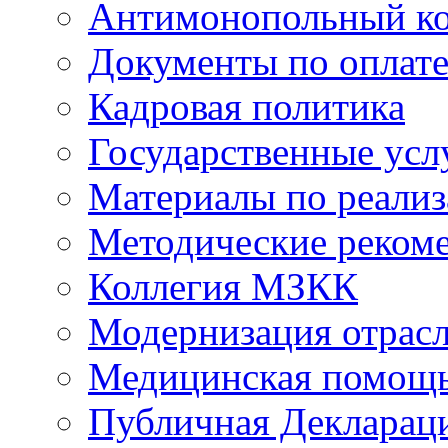
Антимонопольный к
Документы по оплате
Кадровая политика
Государственные усл
Материалы по реали
Методические реком
Коллегия МЗКК
Модернизация отрасл
Медицинская помощ
Публичная Деклараци