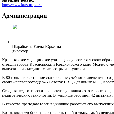
Интернет-ресурс:
http://www.krasmtspo.ru
Администрация
Шарайкина Елена Юрьевна
директор
Красноярское медицинское училище осуществляет свою образов
отрасли города Красноярска и Красноярского края. Можно с уве
выпускники - медицинские сестры и акушерки.
В 80 годы шло активное становление учебного заведения – соз
своих «первопроходцев» - Белогуб С.Я., Девяшину М.Е., Косову
Сегодня педагогический коллектив училища - это творческие
педагогических технологий. В училище работают 42 штатных пр
В качестве преподавателей в училище работают его выпускники
Возглавляет учебное заведение опытный и уважаемый специали