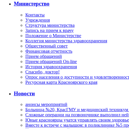
Министерство
Контакты
Учреждения
Структура министерства
Запись на прием к врачу
Положение о Министерстве
Коллегия министерства здравоохранения
Общественный совет
Финансовая отчетность
Прием обращений
Прием обращений On-line
История здравоохранения
Спасибо, доктор!
Опрос населения о доступности и удовлетворенно
Ресурсная карта Красноярского края
Новости
анонсы мероприятий
Больница №20, КрасГМУ и медицинский техникум –
Сложные операции на позвоночнике выполнил не
Юные красноярцы учатся управлять своим здоровь
Вместе к встрече с малышом: в поликлинике №5 пр