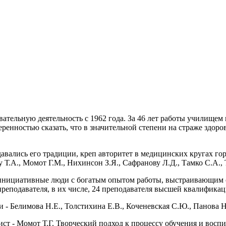
ательную деятельность с 1962 года. За 46 лет работы училищем
ренностью сказать, что в значительной степени на страже здоро
давались его традиции, креп авторитет в медицинских кругах го
 Т.А., Момот Г.М., Нихинсон З.Я., Сафранову Л.Д., Тамко С.А., 
, инициативные люди с богатым опытом работы, выстраивающим 
еподавателя, в их числе, 24 преподавателя высшей квалификаци
 - Белимова Н.Е., Толстихина Е.В., Коченевская С.Ю., Панова 
ст - Момот Т.Г. Творческий подход к процессу обучения и воспи