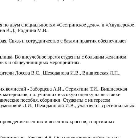
я по двум специальностям «Сестринское дело», и «Акушерское
на В.Д., Роднина М.В.
я. Связь и сотрудничество с базами практик обеспечивает
чилища. Во внеучебное время студенты с большим желанием
повых и общеучилищных мероприятиях.
дители Лосева В.С., Шеходанова И.В., Вишневская Л.П.,
х комиссий - Заборцева А.И., Сермягина Т.И., Вишневская
ых материалов, получивших высокую оценку на выставке
дические пособия, сборники. Студенты с интересом
Шумиловой Л.И., Шеходановой И.В., участвуют в региональных
 проведение осенних и весенних кроссов, спортивных
блиотекарь - Беккер Э.Я. Она плодотворно работает над