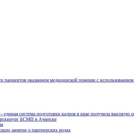
сти пациентов оказанием медицинской помощи с использование
 единая система подготовки кадров в крае получила высокую 
йрохирург БСМП в Ачинске
ем
ошло занятие о партнерских родах