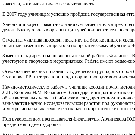
качества, которые отличают ее деятельность.
В 2007 году училищем успешно пройдена государственная атте
Учебный процесс грамотно организует заместитель директора 
дело». Важную роль в организации учебно-воспитательного пр
Студенты училища проходят практику на базе крупных и средн
опытный заместитель директора по практическому обучению Ч
Заместитель директора по воспитательной работе - Филипова 
участвуют в творческих мероприятиях. Ребята имеют возможн
Основная ячейка воспитания - студенческая группа, в которой
Смирнова Т.В. интересно и плодотворно проводят воспитатель
Научно-методическую работу в училище координируют методист
Л.П., Корнева Н.М. Во многом, благодаря инициативе этих сп
образовательных услуг в Сибирском государственном технолог
занимаются научно-исследовательской работой под руководств
и межрегиональных студенческих научно-практических конфер
Под руководством преподавателя физкультуры Арчинекова Ю.Г.
праздников и дней здоровья.
Немаловажную роль в образовательной и воспитательной работе