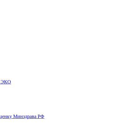
м ЭКО
оценку Минздрава РФ