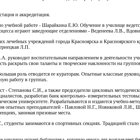
стация и аккредитация.
по учебной работе - Шарайкина Е.Ю. Обучение в училище ведетс
оцесса играют заведующие отделениями - Веденеева Л.В., Вдови
их лечебных учреждений города Красноярска и Красноярского кра
ернецкая Л.П.
В.А. руководит воспитательным направлением в деятельности у
ость раскрыть свои таланты и творческие наклонности на груп
 большая роль отводится ее кураторам. Опытные классные руково
ную работу в группах.
 - Степанова С.И., а также председатели цикловых методически
ециалистов, разработан банк контрольно- измерительных тестов
ическом университете. Разрабатываются и издаются учебно-мето
ом опытных преподавателей - Павловой Н.Г., Новиковой Л.И., 
енциях, занимая призовые места.
, студенты занимаются в спортивных секциях. Традицией стало
 училища играет библиотека, которую много лет возглавляет би