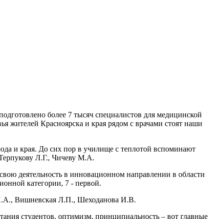
 подготовлено более 7 тысяч специалистов для медицинской
вья жителей Красноярска и края рядом с врачами стоят наши
рода и края. До сих пор в училище с теплотой вспоминают
Терпукову Л.Г., Чичеву М.А.
свою деятельность в инновационном направлении в области
онной категории, 7 - первой.
Н.А., Вишневская Л.П., Шеходанова И.В.
тания студентов, оптимизм, принципиальность – вот главные