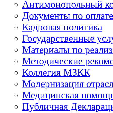
Антимонопольный к
Документы по оплате
Кадровая политика
Государственные усл
Материалы по реали
Методические реком
Коллегия МЗКК
Модернизация отрасл
Медицинская помощ
Публичная Деклараци