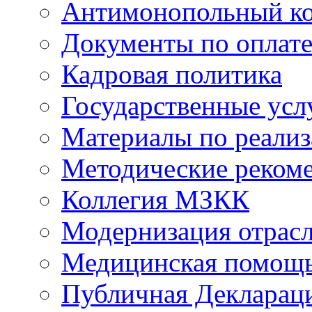
Антимонопольный к
Документы по оплате
Кадровая политика
Государственные усл
Материалы по реали
Методические реком
Коллегия МЗКК
Модернизация отрасл
Медицинская помощ
Публичная Деклараци