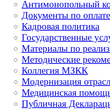
Антимонопольный к
Документы по оплате
Кадровая политика
Государственные усл
Материалы по реали
Методические реком
Коллегия МЗКК
Модернизация отрасл
Медицинская помощ
Публичная Деклараци