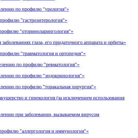
селению по профилю "урология"»
 профилю "гастроэнтерология"»
 профилю "оториноларингология"»
заболеваниях глаза, его придаточного аппарата и орбиты»
 профилю "травматология и ортопедия"»
селению по профилю "ревматология"»
селению по профилю "эндокринология"»
елению по профилю "торакальная хирургия"»
кушерство и гинекология (за исключением использования
елению при заболевании, вызываемом вирусом
 профилю "аллергология и иммунология"»