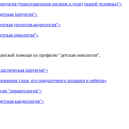
ургия (трансплантация органов и (или) тканей человека)"»
етская хирургия"»
етская урология-андрология"»
етская онкология"»
цинской помощи по профилю "детская онкология",
ластическая хирургия"»
еваниях глаза, его придаточного аппарата и орбиты»
илю "ревматология"»
етская кардиология"»