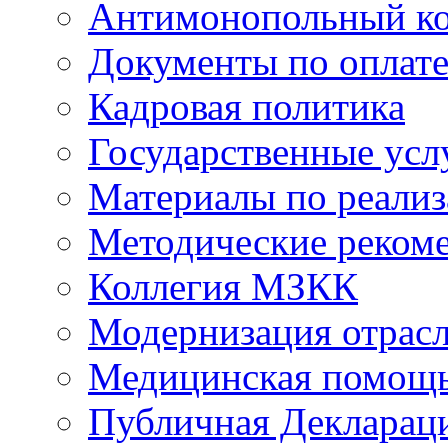
Антимонопольный к
Документы по оплате
Кадровая политика
Государственные усл
Материалы по реали
Методические реком
Коллегия МЗКК
Модернизация отрасл
Медицинская помощ
Публичная Деклараци