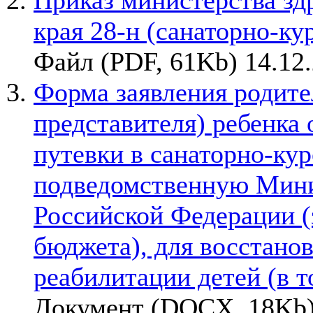
Приказ министерства зд
края 28-н (санаторно-ку
Файл (PDF, 61Kb) 14.12
Форма заявления родите
представителя) ребенка
путевки в санаторно-ку
подведомственную Мини
Российской Федерации (
бюджета), для восстано
реабилитации детей (в т
Документ (DOCX, 18Kb)