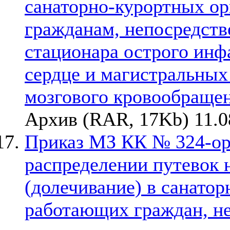
санаторно-курортных о
гражданам, непосредств
стационара острого инф
сердце и магистральных
мозгового кровообраще
Архив (RAR, 17Kb) 11.0
Приказ МЗ КК № 324-орг
распределении путевок 
(долечивание) в санато
работающих граждан, не