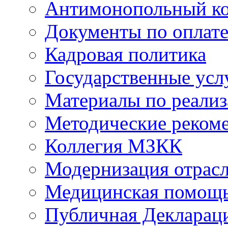
Антимонопольный к
Документы по оплате
Кадровая политика
Государственные усл
Материалы по реали
Методические реком
Коллегия МЗКК
Модернизация отрасл
Медицинская помощ
Публичная Деклараци