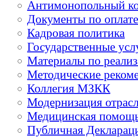
Антимонопольный к
Документы по оплате
Кадровая политика
Государственные усл
Материалы по реали
Методические реком
Коллегия МЗКК
Модернизация отрасл
Медицинская помощ
Публичная Деклараци