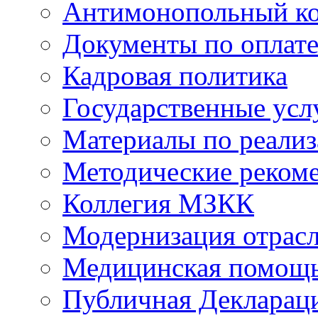
Антимонопольный к
Документы по оплате
Кадровая политика
Государственные усл
Материалы по реали
Методические реком
Коллегия МЗКК
Модернизация отрасл
Медицинская помощ
Публичная Деклараци