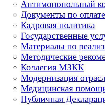
Антимонопольный к
Документы по оплате
Кадровая политика
Государственные усл
Материалы по реали
Методические реком
Коллегия МЗКК
Модернизация отрасл
Медицинская помощ
Публичная Деклараци