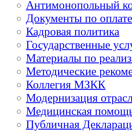
Антимонопольный к
Документы по оплате
Кадровая политика
Государственные усл
Материалы по реали
Методические реком
Коллегия МЗКК
Модернизация отрасл
Медицинская помощ
Публичная Деклараци