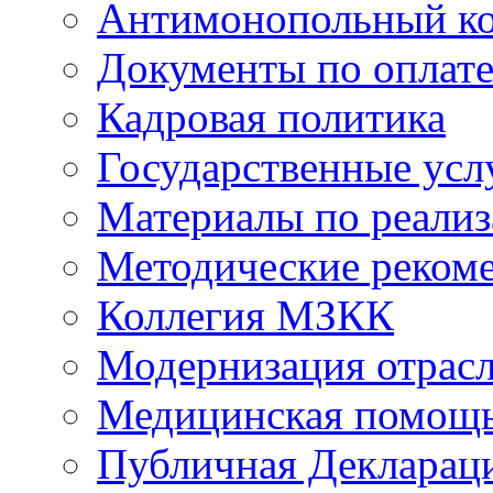
Антимонопольный к
Документы по оплате
Кадровая политика
Государственные усл
Материалы по реали
Методические реком
Коллегия МЗКК
Модернизация отрасл
Медицинская помощ
Публичная Деклараци