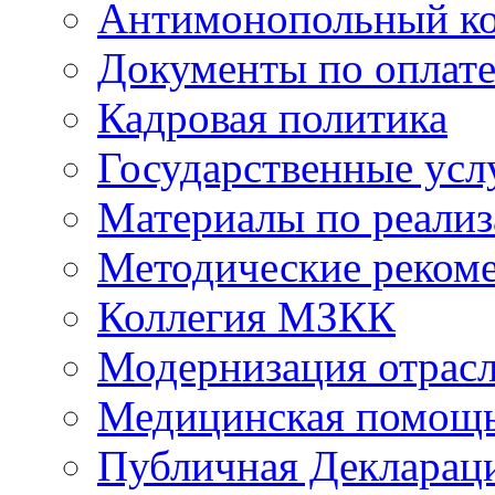
Антимонопольный к
Документы по оплате
Кадровая политика
Государственные усл
Материалы по реали
Методические реком
Коллегия МЗКК
Модернизация отрасл
Медицинская помощ
Публичная Деклараци