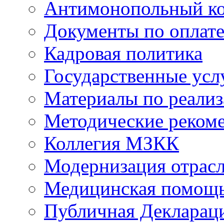
Антимонопольный к
Документы по оплате
Кадровая политика
Государственные усл
Материалы по реали
Методические реком
Коллегия МЗКК
Модернизация отрасл
Медицинская помощ
Публичная Деклараци