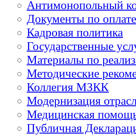
Антимонопольный к
Документы по оплате
Кадровая политика
Государственные усл
Материалы по реали
Методические реком
Коллегия МЗКК
Модернизация отрасл
Медицинская помощ
Публичная Деклараци