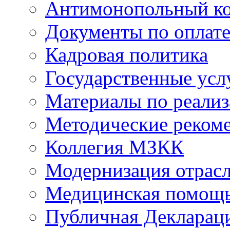
Антимонопольный к
Документы по оплате
Кадровая политика
Государственные усл
Материалы по реали
Методические реком
Коллегия МЗКК
Модернизация отрасл
Медицинская помощ
Публичная Деклараци