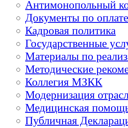
Антимонопольный к
Документы по оплате
Кадровая политика
Государственные усл
Материалы по реали
Методические реком
Коллегия МЗКК
Модернизация отрасл
Медицинская помощ
Публичная Деклараци