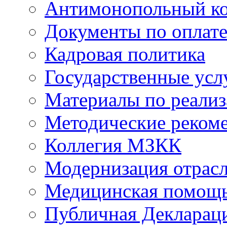
Антимонопольный к
Документы по оплате
Кадровая политика
Государственные усл
Материалы по реали
Методические реком
Коллегия МЗКК
Модернизация отрасл
Медицинская помощ
Публичная Деклараци