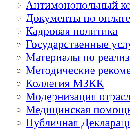
Антимонопольный к
Документы по оплате
Кадровая политика
Государственные усл
Материалы по реали
Методические реком
Коллегия МЗКК
Модернизация отрасл
Медицинская помощ
Публичная Деклараци