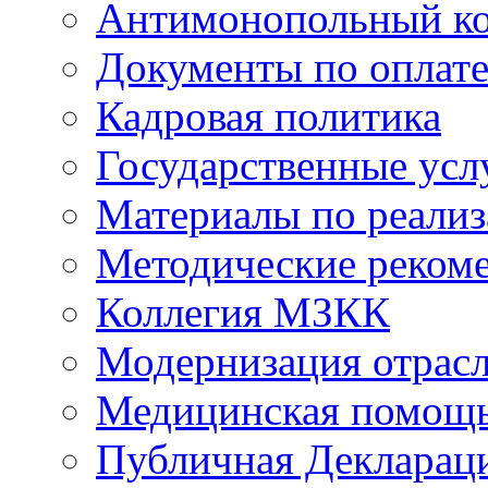
Антимонопольный к
Документы по оплате
Кадровая политика
Государственные усл
Материалы по реали
Методические реком
Коллегия МЗКК
Модернизация отрасл
Медицинская помощ
Публичная Деклараци