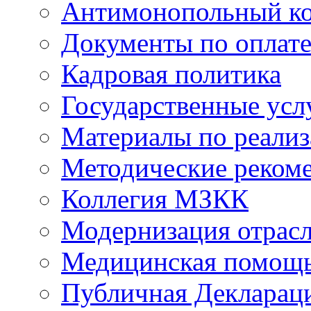
Антимонопольный к
Документы по оплате
Кадровая политика
Государственные усл
Материалы по реали
Методические реком
Коллегия МЗКК
Модернизация отрасл
Медицинская помощ
Публичная Деклараци