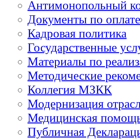
Антимонопольный к
Документы по оплате
Кадровая политика
Государственные усл
Материалы по реали
Методические реком
Коллегия МЗКК
Модернизация отрасл
Медицинская помощ
Публичная Деклараци