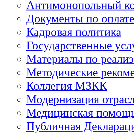
Антимонопольный к
Документы по оплате
Кадровая политика
Государственные усл
Материалы по реали
Методические реком
Коллегия МЗКК
Модернизация отрасл
Медицинская помощ
Публичная Деклараци