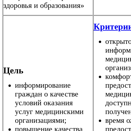
здоровья и образования»
Критерии
открыто
информ
медици
органи
Цель
комфор
информирование
предос
граждан о качестве
медици
условий оказания
доступн
услуг медицинскими
получен
организациями;
время 
повышение качества
предос