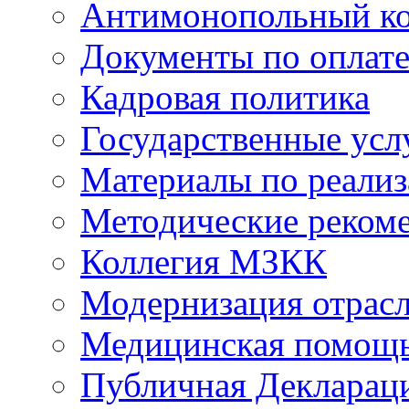
Антимонопольный к
Документы по оплате
Кадровая политика
Государственные усл
Материалы по реали
Методические реком
Коллегия МЗКК
Модернизация отрасл
Медицинская помощ
Публичная Деклараци