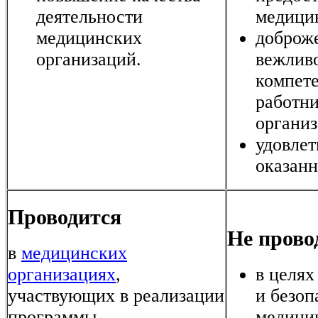
деятельности
медицин
медицинских
доброже
организаций.
вежливо
компет
работн
организ
удовлет
оказан
Проводится
Не прово
в
медицинских
организациях
,
в целях
участвующих в реализации
и безоп
программы
медици