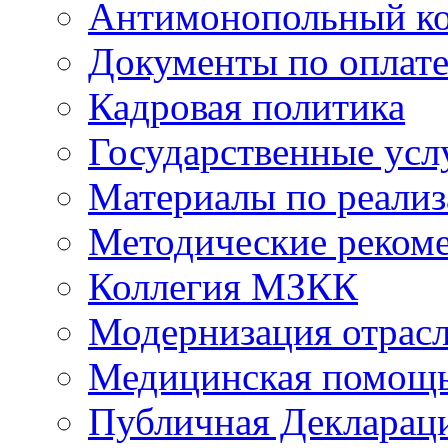
Антимонопольный к
Документы по оплате
Кадровая политика
Государственные усл
Материалы по реали
Методические реком
Коллегия МЗКК
Модернизация отрасл
Медицинская помощ
Публичная Деклараци