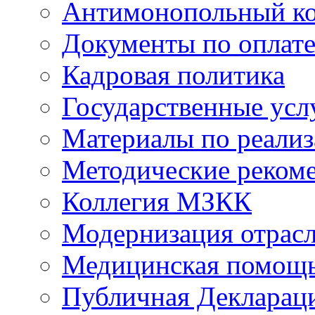
Антимонопольный к
Документы по оплате
Кадровая политика
Государственные усл
Материалы по реали
Методические реком
Коллегия МЗКК
Модернизация отрасл
Медицинская помощ
Публичная Деклараци