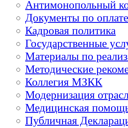
Антимонопольный к
Документы по оплате
Кадровая политика
Государственные усл
Материалы по реали
Методические реком
Коллегия МЗКК
Модернизация отрасл
Медицинская помощ
Публичная Деклараци