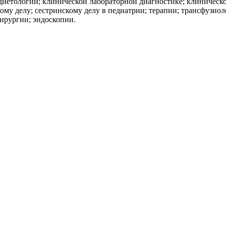
 диетологии; клинической лабораторной диагностике; клиническ
ому делу; сестринскому делу в педиатрии; терапии; трансфузио
ирургии; эндоскопии.