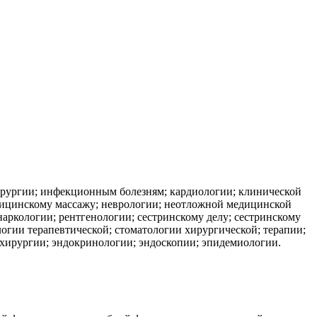
хирургии; инфекционным болезням; кардиологии; клинической
едицинскому массажу; неврологии; неотложной медицинской
аркологии; рентгенологии; сестринскому делу; сестринскому
логии терапевтической; стоматологии хирургической; терапии;
 хирургии; эндокринологии; эндоскопии; эпидемиологии.