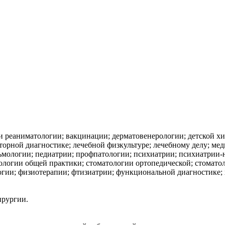
 и реаниматологии; вакцинации; дерматовенерологии; детской 
торной диагностике; лечебной физкультуре; лечебному делу; м
мологии; педиатрии; профпатологии; психиатрии; психиатрии-н
тологии общей практики; стоматологии ортопедической; стомато
логии; физиотерапии; фтизиатрии; функциональной диагностике;
ирургии.