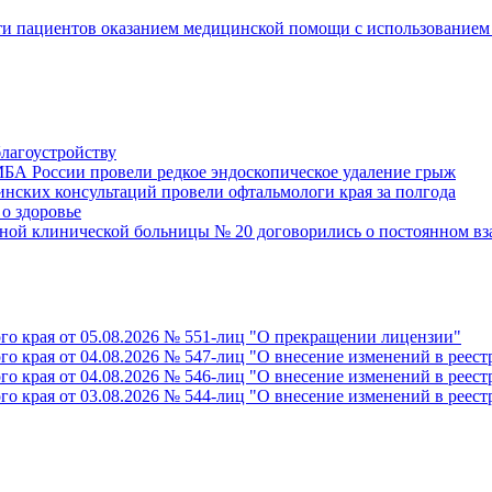
сти пациентов оказанием медицинской помощи с использование
благоустройству
БА России провели редкое эндоскопическое удаление грыж
инских консультаций провели офтальмологи края за полгода
о здоровье
ной клинической больницы № 20 договорились о постоянном в
го края от 05.08.2026 № 551-лиц "О прекращении лицензии"
го края от 04.08.2026 № 547-лиц "О внесение изменений в реес
го края от 04.08.2026 № 546-лиц "О внесение изменений в реес
го края от 03.08.2026 № 544-лиц "О внесение изменений в реес