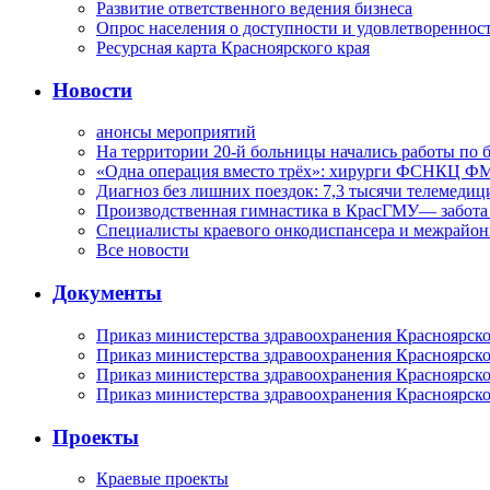
Развитие ответственного ведения бизнеса
Опрос населения о доступности и удовлетворенно
Ресурсная карта Красноярского края
Новости
анонсы мероприятий
На территории 20-й больницы начались работы по 
«Одна операция вместо трёх»: хирурги ФСНКЦ ФМ
Диагноз без лишних поездок: 7,3 тысячи телемедиц
Производственная гимнастика в КрасГМУ— забота 
Специалисты краевого онкодиспансера и межрайон
Все новости
Документы
Приказ министерства здравоохранения Красноярско
Приказ министерства здравоохранения Красноярско
Приказ министерства здравоохранения Красноярско
Приказ министерства здравоохранения Красноярско
Проекты
Краевые проекты