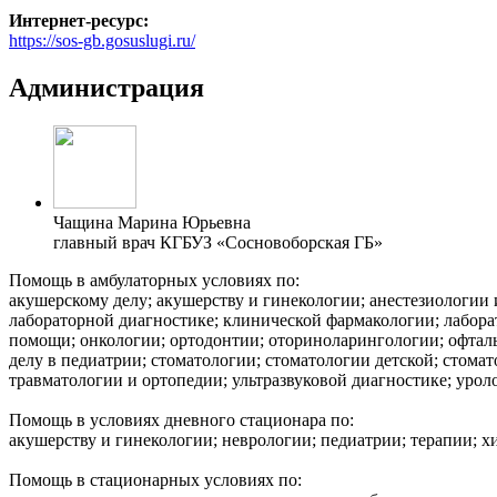
Интернет-ресурс:
https://sos-gb.gosuslugi.ru/
Администрация
Чащина Марина Юрьевна
главный врач КГБУЗ «Сосновоборская ГБ»
Помощь в амбулаторных условиях по:
акушерскому делу; акушерству и гинекологии; анестезиологии
лабораторной диагностике; клинической фармакологии; лабора
помощи; онкологии; ортодонтии; оториноларингологии; офталь
делу в педиатрии; стоматологии; стоматологии детской; стома
травматологии и ортопедии; ультразвуковой диагностике; уро
Помощь в условиях дневного стационара по:
акушерству и гинекологии; неврологии; педиатрии; терапии; х
Помощь в стационарных условиях по: