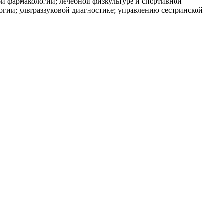
ой фармакологии; лечебной физкультуре и спортивной
логии; ультразвуковой диагностике; управлению сестринской