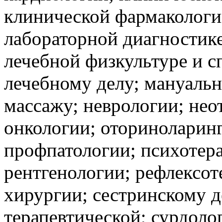
клинической фармакологи
лабораторной диагностике
лечебной физкультуре и 
лечебному делу; мануаль
массажу; неврологии; не
онкологии; оториноларин
профпатологии; психотера
рентгенологии; рефлексот
хирургии; сестринскому д
терапевтической; сурдоло