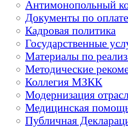
Антимонопольный к
Документы по оплате
Кадровая политика
Государственные усл
Материалы по реали
Методические реком
Коллегия МЗКК
Модернизация отрасл
Медицинская помощ
Публичная Деклараци