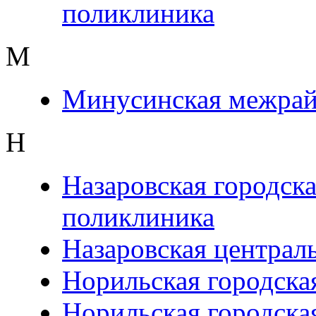
поликлиника
М
Минусинская межрай
Н
Назаровская городска
поликлиника
Назаровская централ
Норильская городска
Норильская городска