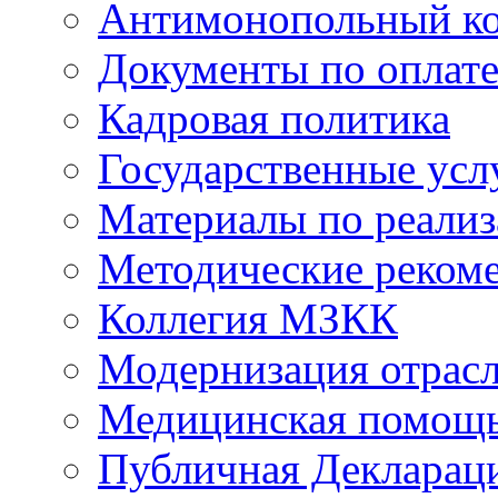
Антимонопольный к
Документы по оплате
Кадровая политика
Государственные усл
Материалы по реали
Методические реком
Коллегия МЗКК
Модернизация отрасл
Медицинская помощ
Публичная Деклараци